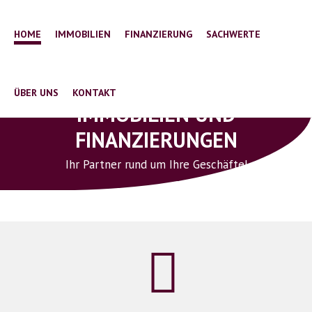
0177 - 278 22 00
info@m-finanz.de
Sudetenstraße 3 , 61191 Rosbach v.d.H
HOME
IMMOBILIEN
FINANZIERUNG
SACHWERTE
ÜBER UNS
KONTAKT
IMMOBILIEN UND
FINANZIERUNGEN
Ihr Partner rund um Ihre Geschäfte!