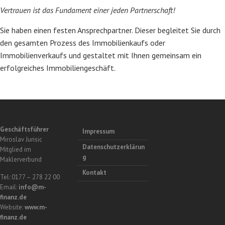
Vertrauen ist das Fundament einer jeden Partnerschaft!
Sie haben einen festen Ansprechpartner. Dieser begleitet Sie durch
den gesamten Prozess des Immobilienkaufs oder
Immobilienverkaufs und gestaltet mit Ihnen gemeinsam ein
erfolgreiches Immobiliengeschäft.
Geschäftsführer
Impressum
Miroslav Jurisic
Datenschutzerklärun
Mitglied im
g
Maklerverbund
Kontakt
Tel: 0177 – 278 22 00
Email:
info@m-
finanz.de
Website:
www.m-
finanz.de